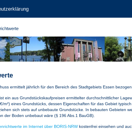
utzerklärung
ichtwerte
erte
uss ermittelt jährlich für den Bereich des Stadtgebiets Essen bezog
ist ein aus Grundstückskaufpreisen ermittelter durchschnittlicher Lag
€/m²) eines Grundstücks, dessen Eigenschaften für das Gebiet typisch
iehen sich stets auf unbebaute Grundstücke. In bebauten Gebieten wer
n der Boden unbebaut wäre (
§ 196 Abs.1 BauGB
).
nrichtwerte im Internet über BORIS-NRW
kostenfrei einsehen und auc