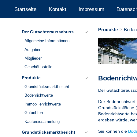
Startseite
Kontakt
Impressum
Datensch
Produkte
Bodenr
Der Gutachterausschuss
Allgemeine Informationen
Aufgaben
Mitglieder
Geschäftsstelle
Bodenrichtw
Produkte
Grundstücksmarktbericht
Der Gutachteraussch
Bodenrichtwerte
Der Bodenrichtwert 
Immobilienrichtwerte
Grundstücksfläche (
Gutachten
Bodenrichtwerte bez
ergeben würde, wen
Kaufpreissammlung
Sie können die
Bode
Grundstücksmarktbericht